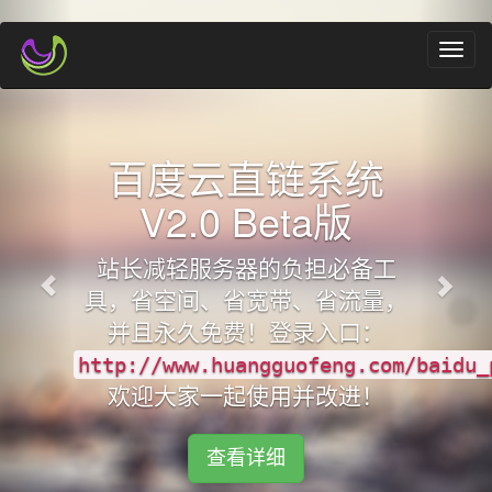
Toggl
navig
百度云直链系统
V2.0 Beta版
站长减轻服务器的负担必备工
具，省空间、省宽带、省流量，
并且永久免费！登录入口：
http://www.huangguofeng.com/baidu_
欢迎大家一起使用并改进！
查看详细